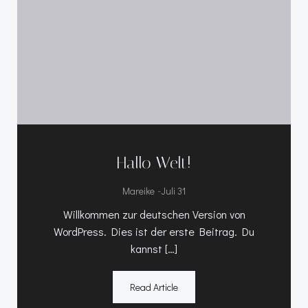
Hallo Welt!
-
Mareike
Juli 31
Willkommen zur deutschen Version von
WordPress. Dies ist der erste Beitrag. Du
kannst […]
Read Article